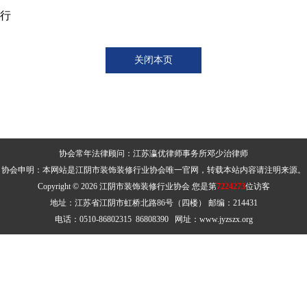
商行
关闭本页
协会常年法律顾问：江苏瀛优律师事务所邓少治律师
协会申明：本网站是江阴市装饰装修行业协会唯一官网，转载本站内容请注明来源。
Copyright © 2026 江阴市装饰装修行业协会 您是第
7224273
位访客
地址：江苏省江阴市虹桥北路86号（四楼） 邮编：214431
电话：0510-86802315 86808390 网址：www.jyzszx.org